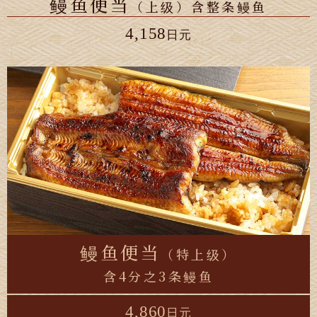
鳗鱼便当
（上级）含整条鳗鱼
4,158
日元
鳗鱼便当
（特上级）
含4分之3条鳗鱼
4,860
日元