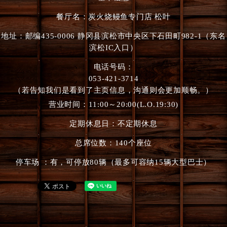
餐厅名：炭火烧鳗鱼专门店 松叶
地址：邮编435-0006 静冈县滨松市中央区下石田町982-1（东名
滨松IC入口）
电话号码：
053-421-3714
（若告知我们是看到了主页信息，沟通则会更加顺畅。）
营业时间：11:00～20:00(L.O.19:30)
定期休息日：不定期休息
总席位数：140个座位
停车场 ：有，可停放80辆（最多可容纳15辆大型巴士）