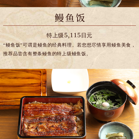
5,115
特上级
日元
“鳗鱼饭”可谓是鳗鱼的经典料理。若您想尽情享用鳗鱼美食，
推荐品尝含有整条鳗鱼的特上级鳗鱼饭。