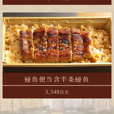
鳗鱼便当
含半条鳗鱼
3,348
日元