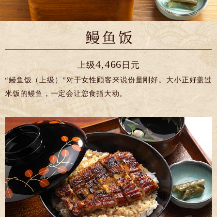
4,466
上级
日元
“鳗鱼饭（上级）”对于女性顾客来说份量刚好。大小正好盖过
米饭的鳗鱼，一定会让您食指大动。