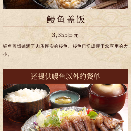
3,355
日元
鳗鱼盖饭铺满了肉质厚实的鳗鱼。鳗鱼已切成便于您享用的大
小。